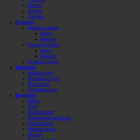
Hosen
Shorts
Socken
Schuhe
Herrenschuhe
Asics
Mizuno
Frauenschuhe
Asics
Mizuno
Goalieschuhe
Taschen
Balltaschen
Goalietaschen
Rucksack
Stocktaschen
Torhüter
Helm
Shirt
Brustpanzer
Ellenbogenschoner
Pulswärmer
Handschuhe
Hosen