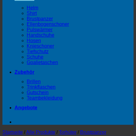
Helm
Shirt
Brustpanzer
Ellenbogenschoner
Pulswärmer
Handschuhe
Hosen
Knieschoner
Tiefschutz
Schuhe
Goalietaschen
Zubehör
Brillen
Trinkflaschen
Gutschein
Teambekleidung
Angebote
Startseite
/
Alle Produkte
/
Torhüter
/
Brustpanzer