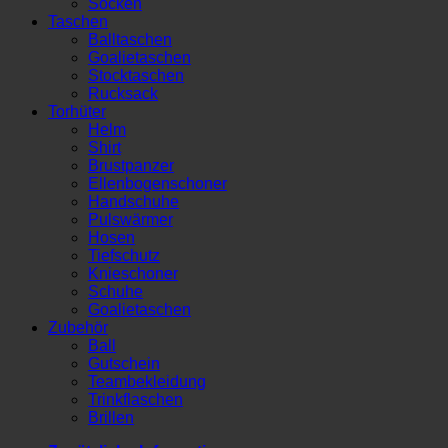
Socken
Taschen
Balltaschen
Goalietaschen
Stocktaschen
Rucksack
Torhüter
Helm
Shirt
Brustpanzer
Ellenbogenschoner
Handschuhe
Pulswärmer
Hosen
Tiefschutz
Knieschoner
Schuhe
Goalietaschen
Zubehör
Ball
Gutschein
Teambekleidung
Trinkflaschen
Brillen