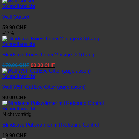
Schnellansicht
Wall Gurtset
59.90
CHF
-47%
Schnellansicht
Blindsave Knieschoner Vintage (20) Lang
Ursprünglicher
Aktueller
170.00
CHF
90.00
CHF
Preis
Preis
war:
ist:
Schnellansicht
170.00 CHF
90.00 CHF.
Wall W5F Cat Eye Gitter (zugelassen)
90.00
CHF
Schnellansicht
Nicht vorrätig
Blindsave Pulswärmer mit Rebound Control
19.90
CHF