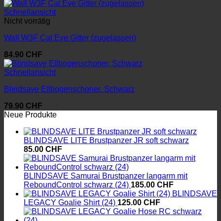
Schnellansicht
Nicht vorrätig
Wall W3F Cat Eye Gitter (zugelassen)
84.90
CHF
Schnellansicht
Blindsave Ellbogenschoner, Schwarz
79.90
CHF
Neue Produkte
BLINDSAVE LITE Brustpanzer JR soft schwarz
85.00
CHF
BLINDSAVE Samurai Brustpanzer langarm mit
ReboundControl schwarz (24)
185.00
CHF
BLINDSAVE
LEGACY Goalie Shirt (24)
125.00
CHF