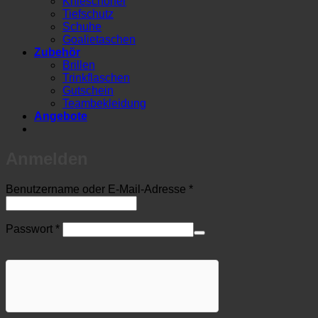
Knieschoner
Tiefschutz
Schuhe
Goalietaschen
Zubehör
Brillen
Trinkflaschen
Gutschein
Teambekleidung
Angebote
Anmelden
Erforderlich
Benutzername oder E-Mail-Adresse
*
Erforderlich
Passwort
*