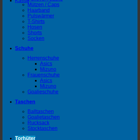
Kasse
Mützen / Caps
Haarband
Pulswärmer
T-Shirts
Hosen
Shorts
Socken
Schuhe
Herrenschuhe
Asics
Mizuno
Frauenschuhe
Asics
Mizuno
Goalieschuhe
Taschen
Balltaschen
Goalietaschen
Rucksack
Stocktaschen
Torhüter