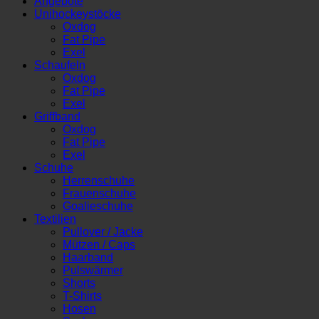
Angebote
Unihockeystöcke
Oxdog
Fat Pipe
Exel
Schaufeln
Oxdog
Fat Pipe
Exel
Griffband
Oxdog
Fat Pipe
Exel
Schuhe
Herrenschuhe
Frauenschuhe
Goalieschuhe
Textilien
Pullover / Jacke
Mützen / Caps
Haarband
Pulswärmer
Shorts
T-Shirts
Hosen