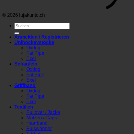
© 2026 lujakunto.ch
Suche
nach:
Anmelden / Registrieren
Unihockeystöcke
Oxdog
Fat Pipe
Exel
Schaufeln
Oxdog
Fat Pipe
Exel
Griffband
Oxdog
Fat Pipe
Exel
Textilien
Pullover / Jacke
Mützen / Caps
Haarband
Pulswärmer
T-Shirts