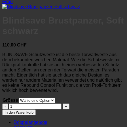
Filter
Blindsave Brustpanzer, Soft
schwarz
110.00
CHF
BLINDSAVE Schutzweste ist die beste Torwartweste aus
dem bekannten weichen Material. Wie die Schutzweste mit
Rückprallkontrolle hat sie auch einen verbesserten Schutz
an den Stellen, an denen der Torwart die meisten Paraden
macht. Eigentlich hat sie auch das gleiche Design, es
werden nur andere Materialien verwendet und natürlich gibt
es keine Rebound Control Funktion, die von Profi-Torhütern
wirklich hoch bewertet wird.
Grösse
Blindsave
Brustpanzer,
In den Warenkorb
Soft
schwarz
Doppelangebote
Menge