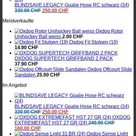
BLINDSAVE LEGACY Goalie Hose RC schwarz (24)
Ursprünglicher
Aktueller
330.00
CHF
250.00
CHF
Preis
Preis
Meistverkaufte
war:
ist:
330.00 CHF
250.00 CHF.
Oxdog Rotor
Unihockey Ball weiss
2.00
CHF
Oxdog Fit Stulpen (19)
14.90
CHF
OXDOG SUPERTECH GRIFFBAND 2 PACK
37.90
CHF
Oxdog Offcourt Slide
Sandalen
25.00
CHF
Im Angebot
BLINDSAVE LEGACY Goalie Hose RC schwarz (24)
Ursprünglicher
Aktueller
330.00
CHF
250.00
CHF
Preis
Preis
OXDOG
war:
ist:
EXTREMEFAST HST 27 GR (24)
249.90
CHF
Ursprünglicher
Aktueller
330.00 CHF
250.00 CHF.
160.00
CHF
Preis
Preis
Oxdog Sense Light