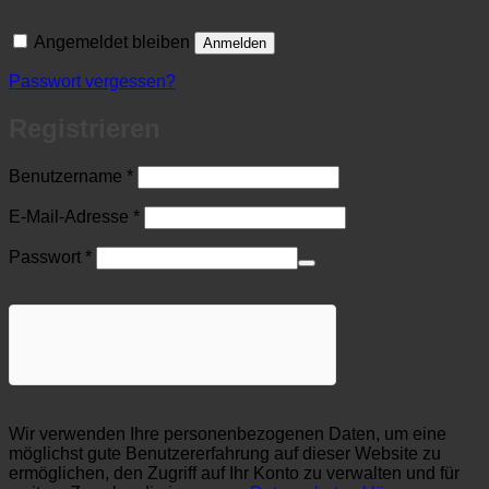
Angemeldet bleiben
Anmelden
Passwort vergessen?
Registrieren
Erforderlich
Benutzername
*
Erforderlich
E-Mail-Adresse
*
Erforderlich
Passwort
*
Wir verwenden Ihre personenbezogenen Daten, um eine
möglichst gute Benutzererfahrung auf dieser Website zu
ermöglichen, den Zugriff auf Ihr Konto zu verwalten und für