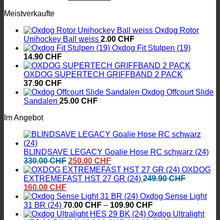
Preis
Preis
Meistverkaufte
war:
ist:
330.00 CHF
250.00 CHF.
Oxdog Rotor
Unihockey Ball weiss
2.00
CHF
Oxdog Fit Stulpen (19)
14.90
CHF
OXDOG SUPERTECH GRIFFBAND 2 PACK
37.90
CHF
Oxdog Offcourt Slide
Sandalen
25.00
CHF
Im Angebot
BLINDSAVE LEGACY Goalie Hose RC schwarz (24)
Ursprünglicher
Aktueller
330.00
CHF
250.00
CHF
Preis
Preis
OXDOG
war:
ist:
EXTREMEFAST HST 27 GR (24)
249.90
CHF
Ursprünglicher
Aktueller
330.00 CHF
250.00 CHF.
160.00
CHF
Preis
Preis
Oxdog Sense Light
war:
ist:
Preisspanne:
31 BR (24)
70.00
CHF
–
109.90
CHF
249.90 CHF
160.00 CHF.
70.00 CHF
Oxdog Ultralight