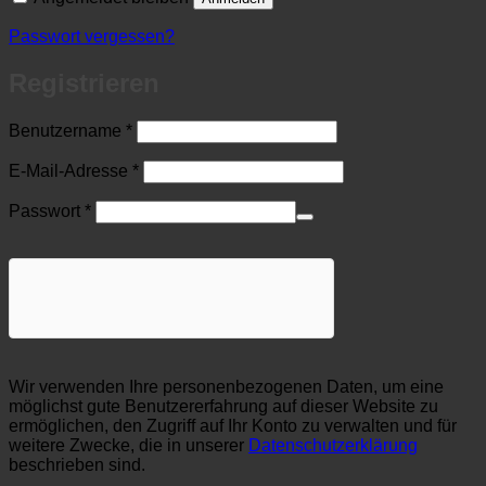
Passwort vergessen?
Registrieren
Erforderlich
Benutzername
*
Erforderlich
E-Mail-Adresse
*
Erforderlich
Passwort
*
Wir verwenden Ihre personenbezogenen Daten, um eine
möglichst gute Benutzererfahrung auf dieser Website zu
ermöglichen, den Zugriff auf Ihr Konto zu verwalten und für
weitere Zwecke, die in unserer
Datenschutzerklärung
beschrieben sind.