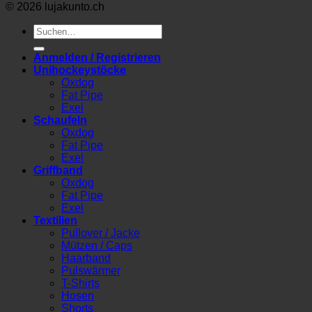
© 2026 lujakunto.ch
Suche
nach:
Anmelden / Registrieren
Unihockeystöcke
Oxdog
Fat Pipe
Exel
Schaufeln
Oxdog
Fat Pipe
Exel
Griffband
Oxdog
Fat Pipe
Exel
Textilien
Pullover / Jacke
Mützen / Caps
Haarband
Pulswärmer
T-Shirts
Hosen
Shorts