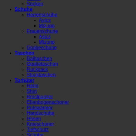
Socken
Schuhe
Herrenschuhe
Asics
Mizuno
Frauenschuhe
Asics
Mizuno
Goalieschuhe
Taschen
Balltaschen
Goalietaschen
Rucksack
Stocktaschen
Torhüter
Helm
Shirt
Brustpanzer
Ellenbogenschoner
Pulswärmer
Handschuhe
Hosen
Knieschoner
Tiefschutz
Schuhe