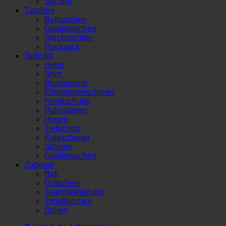
Socken
Taschen
Balltaschen
Goalietaschen
Stocktaschen
Rucksack
Torhüter
Helm
Shirt
Brustpanzer
Ellenbogenschoner
Handschuhe
Pulswärmer
Hosen
Tiefschutz
Knieschoner
Schuhe
Goalietaschen
Zubehör
Ball
Gutschein
Teambekleidung
Trinkflaschen
Brillen