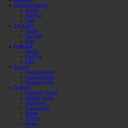
Angebote
Menge
Unihockeystöcke
Oxdog
Fat Pipe
Exel
Schaufeln
Oxdog
Fat Pipe
Exel
Griffband
Oxdog
Fat Pipe
Exel
Schuhe
Herrenschuhe
Frauenschuhe
Goalieschuhe
Textilien
Pullover / Jacke
Mützen / Caps
Haarband
Pulswärmer
Shorts
T-Shirts
Hosen