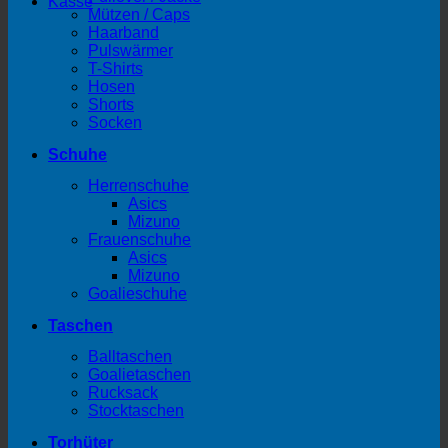
Kasse
Mützen / Caps
Haarband
Pulswärmer
T-Shirts
Hosen
Shorts
Socken
Schuhe
Herrenschuhe
Asics
Mizuno
Frauenschuhe
Asics
Mizuno
Goalieschuhe
Taschen
Balltaschen
Goalietaschen
Rucksack
Stocktaschen
Torhüter