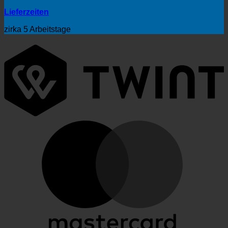
Lieferzeiten
zirka 5 Arbeitstage
T
M