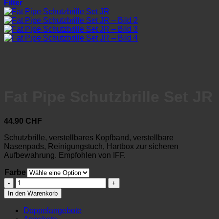
Filter
Fat Pipe Schutzbrille Set JR
44.90
CHF
Schutzbrille, verstellbares Kopfband, verstellbare
Nasenpads, Reinigungstuch, Hartbox zur sicheren
Aufbewahrung. Empfohlen von IFF.
Farbe
Fat
Pipe
In den Warenkorb
Schutzbrille
Set
Doppelangebote
JR