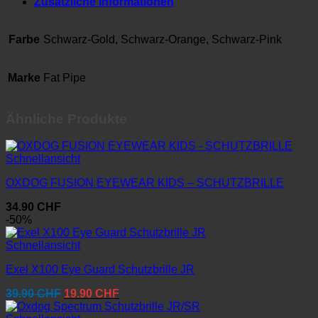
Zusätzliche Informationen
Farbe
Schwarz-Gold, Schwarz-Orange, Schwarz-Pink
Marke
Fat Pipe
Ähnliche Produkte
Schnellansicht
OXDOG FUSION EYEWEAR KIDS – SCHUTZBRILLE
34.90
CHF
-50%
Schnellansicht
Exel X100 Eye Guard Schutzbrille JR
Ursprünglicher
Aktueller
39.90
CHF
19.90
CHF
Preis
Preis