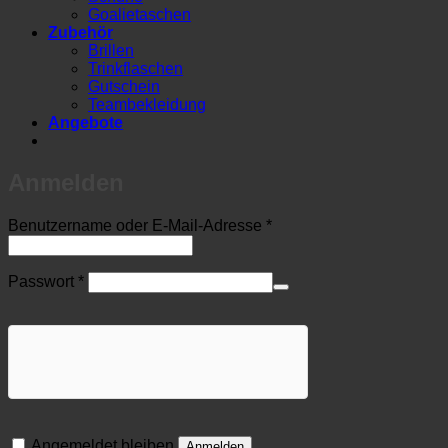
Goalietaschen
Zubehör
Brillen
Trinkflaschen
Gutschein
Teambekleidung
Angebote
Anmelden
Erforderlich
Benutzername oder E-Mail-Adresse
*
Erforderlich
Passwort
*
Angemeldet bleiben
Anmelden