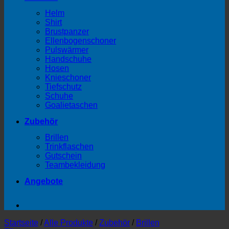
Helm
Shirt
Brustpanzer
Ellenbogenschoner
Pulswärmer
Handschuhe
Hosen
Knieschoner
Tiefschutz
Schuhe
Goalietaschen
Zubehör
Brillen
Trinkflaschen
Gutschein
Teambekleidung
Angebote
Startseite
/
Alle Produkte
/
Zubehör
/
Brillen