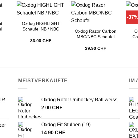
-37
t
Oxdog HIGHLIGHT
l
Schaufel NB / NBC
Oxdog Razor Carbon
O
MBC/NBC Schaufel
Ca
36.00
CHF
reisspanne:
39.90
CHF
5.00 CHF
is
0.00 CHF
MEISTVERKAUFTE
IM
 JR
Oxdog Rotor Unihockey Ball weiss
2.00
CHF
Oxdog Fit Stulpen (19)
zer
14.90
CHF