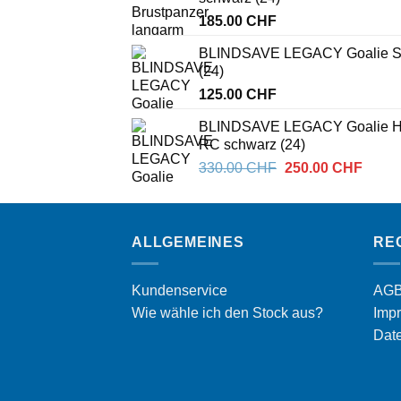
185.00
CHF
BLINDSAVE LEGACY Goalie Sh
(24)
125.00
CHF
BLINDSAVE LEGACY Goalie 
RC schwarz (24)
Ursprünglicher
Aktuel
330.00
CHF
250.00
CHF
Preis
Preis
war:
ist:
330.00 CHF
250.0
ALLGEMEINES
RE
Kundenservice
AG
Wie wähle ich den Stock aus?
Imp
Dat