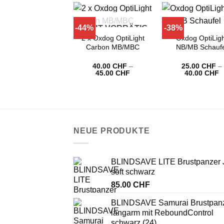
-44%
-38%
NICHT VORRÄTIG
2 x Oxdog OptiLight
Oxdog OptiLigh
Carbon MB/MBC
NB/MB Schaufe
40.00
CHF
–
25.00
CHF
–
Preisspanne:
P
45.00
CHF
40.00
CHF
40.00 CHF
2
bis
b
45.00 CHF
4
NEUE PRODUKTE
BLINDSAVE LITE Brustpanzer
soft schwarz
85.00
CHF
BLINDSAVE Samurai Brustpan
langarm mit ReboundControl
schwarz (24)