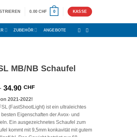
0
ISTRIEREN
0.00
CHF
KASSE
ER
ZUBEHÖR
ANGEBOTE
SL MB/NB Schaufel
Preisspanne:
–
34.90
CHF
25.00 CHF
son 2021-2022!
bis
L (FastShootLight) ist ein ultraleichtes
34.90 CHF
 besten Eigenschaften der Avox- und
feln. Ein ausgezeichnetes Schaufel zum
ufel kommt mit 9,5mm konkavität mit gutem