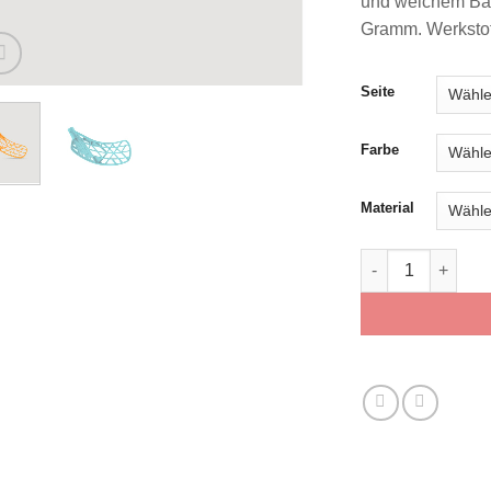
und weichem Bal
Gramm. Werkstoff
Seite
Farbe
Material
Oxdog FSL MB/N