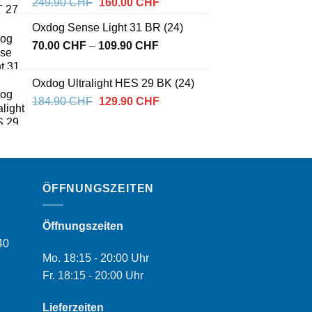
Ursprünglicher
Aktueller
249.90
CHF
160.00
CHF
Preis
Preis
Oxdog Sense Light 31 BR (24)
war:
ist:
Preisspanne:
70.00
CHF
–
249.90 CHF
109.90
CHF
160.00 CHF.
70.00 CHF
bis
Oxdog Ultralight HES 29 BK (24)
109.90 CHF
Ursprünglicher
Aktueller
184.90
CHF
129.90
CHF
Preis
Preis
war:
ist:
184.90 CHF
129.90 CHF.
ÖFFNUNGSZEITEN
Öffnungszeiten
40
Mo. 18:15 - 20:00 Uhr
Fr. 18:15 - 20:00 Uhr
Lieferzeiten