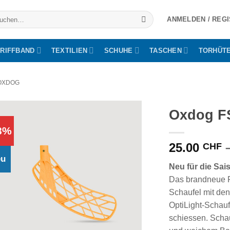
he
ANMELDEN / REG
h:
RIFFBAND
TEXTILIEN
SCHUHE
TASCHEN
TORHÜT
OXDOG
Oxdog F
8%
25.00
CHF
eu
Neu für die Sai
Das brandneue FS
Schaufel mit den
OptiLight-Schau
schiessen. Scha