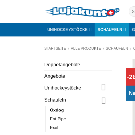
Zum
Suc
Inhalt
nac
springen
UNIHOCKEYSTÖCKE
SCHAUFELN
G
STARTSEITE
/
ALLE PRODUKTE
/
SCHAUFELN
/
Doppelangebote
-2
Angebote
Unihockeystöcke
N
Schaufeln
Oxdog
Fat Pipe
Exel