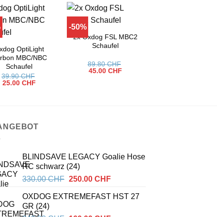
%
-50%
2x Oxdog FSL MBC2
Oxdog Razor NB/
Schaufel
Schaufel
xdog OptiLight
rbon MBC/NBC
89.80
CHF
29.90
CHF
–
Schaufel
Ursprünglicher
Aktueller
Pr
45.00
CHF
40.00
CHF
39.90
CHF
Preis
Preis
29
Ursprünglicher
Aktueller
25.00
CHF
war:
ist:
bis
Preis
Preis
89.80 CHF
45.00 CHF.
40
war:
ist:
39.90 CHF
25.00 CHF.
 ANGEBOT
BLINDSAVE LEGACY Goalie Hose
RC schwarz (24)
Ursprünglicher
Aktueller
330.00
CHF
250.00
CHF
Preis
Preis
OXDOG EXTREMEFAST HST 27
war:
ist:
GR (24)
330.00 CHF
250.00 CHF.