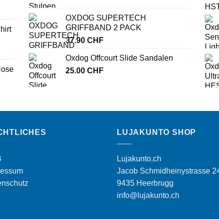
OXDOG SUPERTECH
GRIFFBAND 2 PACK
irt
37.90
CHF
Oxdog Offcourt Slide Sandalen
Hose
25.00
CHF
ler
0 CHF.
CHTLICHES
LUJAKUNTO SHOP
B
Lujakunto.ch
ressum
Jacob Schmidheinystrasse 2
enschutz
9435 Heerbrugg
info@lujakunto.ch