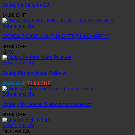
Oxdog Fit Stulpen (19)
14.90
CHF
Schnellansicht
OXDOG BOOST LIGHT JACKET (BLACK/GREY)
69.90
CHF
-17%
Schnellansicht
Oxdog Perform Hood Pullover
Ursprünglicher
Aktueller
89.90
CHF
74.90
CHF
Preis
Preis
war:
ist:
Schnellansicht
89.90 CHF
74.90 CHF.
Oxdog (20) Nelson Trainerhosen schwarz
69.90
CHF
Schnellansicht
Nicht vorrätig