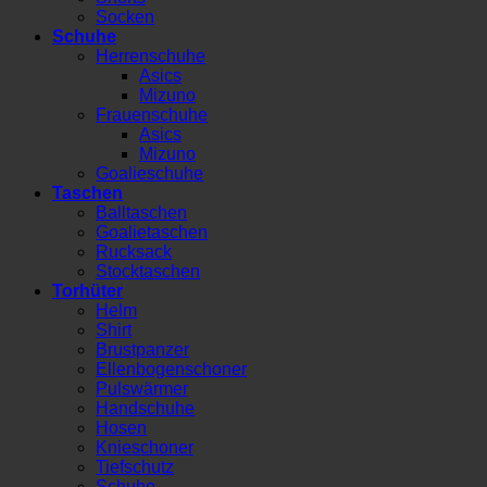
Socken
Schuhe
Herrenschuhe
Asics
Mizuno
Frauenschuhe
Asics
Mizuno
Goalieschuhe
Taschen
Balltaschen
Goalietaschen
Rucksack
Stocktaschen
Torhüter
Helm
Shirt
Brustpanzer
Ellenbogenschoner
Pulswärmer
Handschuhe
Hosen
Knieschoner
Tiefschutz
Schuhe