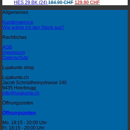
Ursprünglicher
bis
Aktueller
HES 29 BK (24)
184.90
CHF
129.90
CHF
Preis
109.90 CHF
Preis
Allgemeines
war:
ist:
184.90 CHF
129.90 CHF.
Kundenservice
Wie wähle ich den Stock aus?
Rechtliches
AGB
Impressum
Datenschutz
Lujakunto shop
Lujakunto.ch
Jacob Schmidheinystrasse 240
9435 Heerbrugg
info@lujakunto.ch
Öffnungszeiten
Öffnungszeiten
Mo. 18:15 - 20:00 Uhr
Fr. 18:15 - 20:00 Uhr