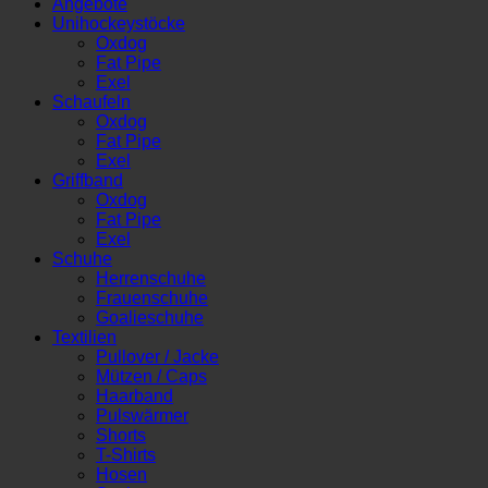
Angebote
Unihockeystöcke
Oxdog
Fat Pipe
Exel
Schaufeln
Oxdog
Fat Pipe
Exel
Griffband
Oxdog
Fat Pipe
Exel
Schuhe
Herrenschuhe
Frauenschuhe
Goalieschuhe
Textilien
Pullover / Jacke
Mützen / Caps
Haarband
Pulswärmer
Shorts
T-Shirts
Hosen