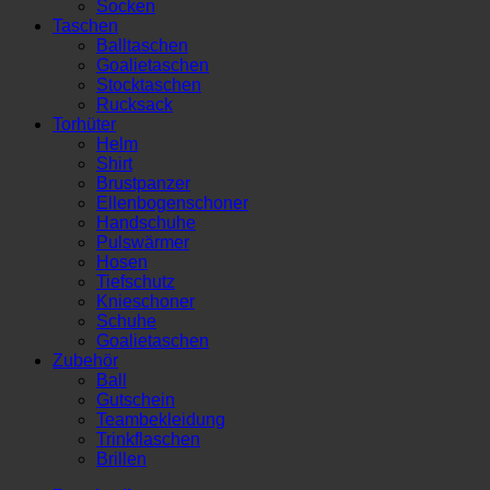
Socken
Taschen
Balltaschen
Goalietaschen
Stocktaschen
Rucksack
Torhüter
Helm
Shirt
Brustpanzer
Ellenbogenschoner
Handschuhe
Pulswärmer
Hosen
Tiefschutz
Knieschoner
Schuhe
Goalietaschen
Zubehör
Ball
Gutschein
Teambekleidung
Trinkflaschen
Brillen