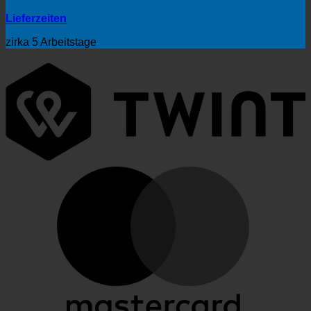
Lieferzeiten
zirka 5 Arbeitstage
T
M