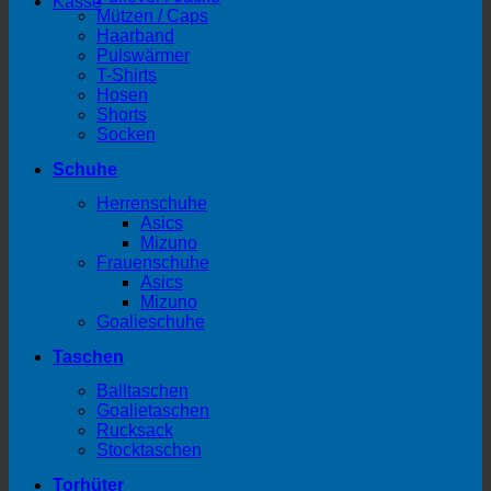
Kasse
Mützen / Caps
Haarband
Pulswärmer
T-Shirts
Hosen
Shorts
Socken
Schuhe
Herrenschuhe
Asics
Mizuno
Frauenschuhe
Asics
Mizuno
Goalieschuhe
Taschen
Balltaschen
Goalietaschen
Rucksack
Stocktaschen
Torhüter