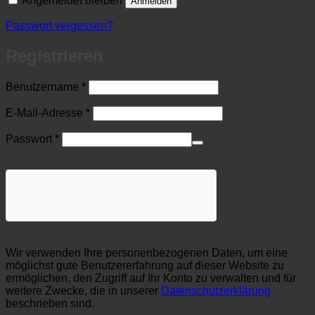
Angemeldet bleiben
Anmelden
Passwort vergessen?
Registrieren
Erforderlich
Benutzername
*
Erforderlich
E-Mail-Adresse
*
Erforderlich
Passwort
*
Wir verwenden Ihre personenbezogenen Daten, um eine
möglichst gute Benutzererfahrung auf dieser Website zu
ermöglichen, den Zugriff auf Ihr Konto zu verwalten und für
weitere Zwecke, die in unserer
Datenschutzerklärung
beschrieben sind.