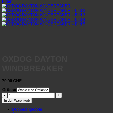
Filter
OXDOG DAYTON
WINDBREAKER
79.90
CHF
Grösse
OXDOG
DAYTON
In den Warenkorb
WINDBREAKER
Menge
Doppelangebote