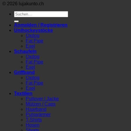
© 2026 lujakunto.ch
Suche
nach:
Anmelden / Registrieren
Unihockeystöcke
Oxdog
Fat Pipe
Exel
Schaufeln
Oxdog
Fat Pipe
Exel
Griffband
Oxdog
Fat Pipe
Exel
Textilien
Pullover / Jacke
Mützen / Caps
Haarband
Pulswärmer
T-Shirts
Hosen
Shorts