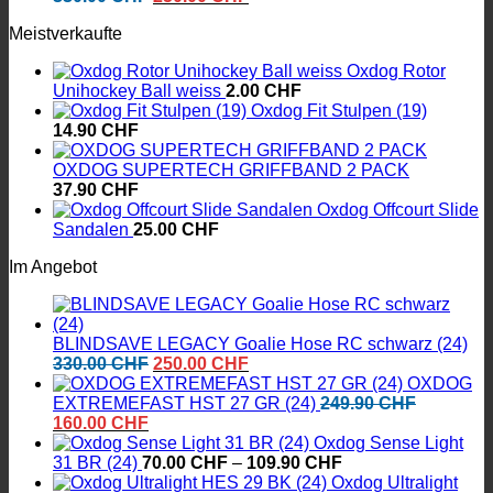
Preis
Preis
Meistverkaufte
war:
ist:
330.00 CHF
250.00 CHF.
Oxdog Rotor
Unihockey Ball weiss
2.00
CHF
Oxdog Fit Stulpen (19)
14.90
CHF
OXDOG SUPERTECH GRIFFBAND 2 PACK
37.90
CHF
Oxdog Offcourt Slide
Sandalen
25.00
CHF
Im Angebot
BLINDSAVE LEGACY Goalie Hose RC schwarz (24)
Ursprünglicher
Aktueller
330.00
CHF
250.00
CHF
Preis
Preis
OXDOG
war:
ist:
EXTREMEFAST HST 27 GR (24)
249.90
CHF
Ursprünglicher
Aktueller
330.00 CHF
250.00 CHF.
160.00
CHF
Preis
Preis
Oxdog Sense Light
war:
ist:
Preisspanne:
31 BR (24)
70.00
CHF
–
109.90
CHF
249.90 CHF
160.00 CHF.
70.00 CHF
Oxdog Ultralight