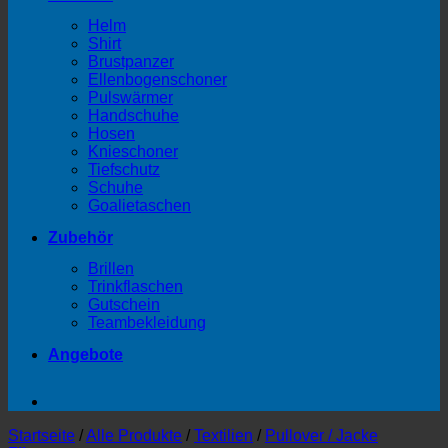
Helm
Shirt
Brustpanzer
Ellenbogenschoner
Pulswärmer
Handschuhe
Hosen
Knieschoner
Tiefschutz
Schuhe
Goalietaschen
Zubehör
Brillen
Trinkflaschen
Gutschein
Teambekleidung
Angebote
Startseite
/
Alle Produkte
/
Textilien
/
Pullover / Jacke