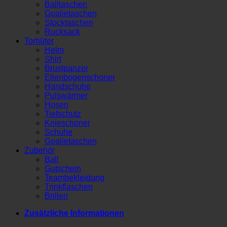
Balltaschen
Goalietaschen
Stocktaschen
Rucksack
Torhüter
Helm
Shirt
Brustpanzer
Ellenbogenschoner
Handschuhe
Pulswärmer
Hosen
Tiefschutz
Knieschoner
Schuhe
Goalietaschen
Zubehör
Ball
Gutschein
Teambekleidung
Trinkflaschen
Brillen
Zusätzliche Informationen