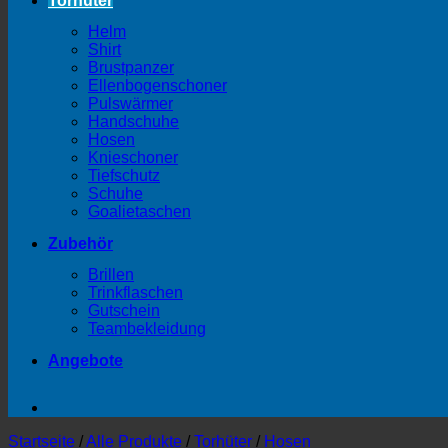
Torhüter
Helm
Shirt
Brustpanzer
Ellenbogenschoner
Pulswärmer
Handschuhe
Hosen
Knieschoner
Tiefschutz
Schuhe
Goalietaschen
Zubehör
Brillen
Trinkflaschen
Gutschein
Teambekleidung
Angebote
Startseite
/
Alle Produkte
/
Torhüter
/
Hosen