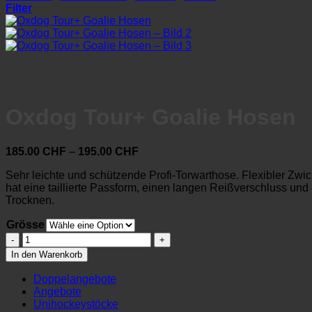
Filter
Oxdog Tour+ Goalie Hosen
Preisspanne:
185.00
CHF
–
195.00
CHF
185.00 CHF
Sehr leichte und schützende Profi-Torwarthose. Flexibler Zwi
bis
hat eine taillierte Passform, einen langen Reißverschluss 
195.00 CHF
Trocknen.
Grösse
Oxdog
Tour+
In den Warenkorb
Goalie
Hosen
Doppelangebote
Menge
Angebote
Unihockeystöcke