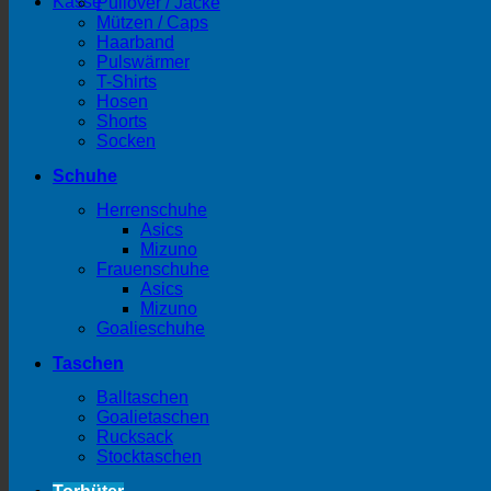
Kasse
Pullover / Jacke
Mützen / Caps
Haarband
Pulswärmer
T-Shirts
Hosen
Shorts
Socken
Schuhe
Herrenschuhe
Asics
Mizuno
Frauenschuhe
Asics
Mizuno
Goalieschuhe
Taschen
Balltaschen
Goalietaschen
Rucksack
Stocktaschen