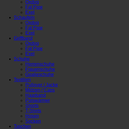
Oxdog
Fat Pipe
Exel
Schaufeln
Oxdog
Fat Pipe
Exel
Griffband
Oxdog
Fat Pipe
Exel
Schuhe
Herrenschuhe
Frauenschuhe
Goalieschuhe
Textilien
Pullover / Jacke
Mützen / Caps
Haarband
Pulswärmer
Shorts
T-Shirts
Hosen
Socken
Taschen