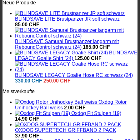
25.00 CHF
Neue Produkte
bis
40.00 CHF
BLINDSAVE LITE Brustpanzer JR soft schwarz
85.00
CHF
BLINDSAVE Samurai Brustpanzer langarm mit
ReboundControl schwarz (24)
185.00
CHF
BLINDSAVE
LEGACY Goalie Shirt (24)
125.00
CHF
BLINDSAVE LEGACY Goalie Hose RC schwarz (24)
Ursprünglicher
Aktueller
330.00
CHF
250.00
CHF
Preis
Preis
Meistverkaufte
war:
ist:
330.00 CHF
250.00 CHF.
Oxdog Rotor
Unihockey Ball weiss
2.00
CHF
Oxdog Fit Stulpen (19)
14.90
CHF
OXDOG SUPERTECH GRIFFBAND 2 PACK
37.90
CHF