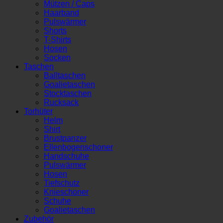
Mützen / Caps
Haarband
Pulswärmer
Shorts
T-Shirts
Hosen
Socken
Taschen
Balltaschen
Goalietaschen
Stocktaschen
Rucksack
Torhüter
Helm
Shirt
Brustpanzer
Ellenbogenschoner
Handschuhe
Pulswärmer
Hosen
Tiefschutz
Knieschoner
Schuhe
Goalietaschen
Zubehör