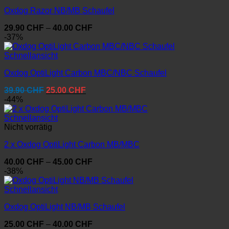
Oxdog Razor NB/MB Schaufel
Preisspanne:
29.90
CHF
–
40.00
CHF
29.90 CHF
-37%
bis
40.00 CHF
Schnellansicht
Oxdog OptiLight Carbon MBC/NBC Schaufel
Ursprünglicher
Aktueller
39.90
CHF
25.00
CHF
Preis
Preis
-44%
war:
ist:
39.90 CHF
25.00 CHF.
Schnellansicht
Nicht vorrätig
2 x Oxdog OptiLight Carbon MB/MBC
Preisspanne:
40.00
CHF
–
45.00
CHF
40.00 CHF
-38%
bis
45.00 CHF
Schnellansicht
Oxdog OptiLight NB/MB Schaufel
Preisspanne:
25.00
CHF
–
40.00
CHF