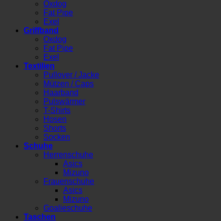
Oxdog
Fat Pipe
Exel
Griffband
Oxdog
Fat Pipe
Exel
Textilien
Pullover / Jacke
Mützen / Caps
Haarband
Pulswärmer
T-Shirts
Hosen
Shorts
Socken
Schuhe
Herrenschuhe
Asics
Mizuno
Frauenschuhe
Asics
Mizuno
Goalieschuhe
Taschen