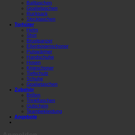
Balltaschen
Goalietaschen
Rucksack
Stocktaschen
Torhüter
Helm
Shirt
Brustpanzer
Ellenbogenschoner
Pulswärmer
Handschuhe
Hosen
Knieschoner
Tiefschutz
Schuhe
Goalietaschen
Zubehör
Brillen
Trinkflaschen
Gutschein
Teambekleidung
Angebote
Anmelden