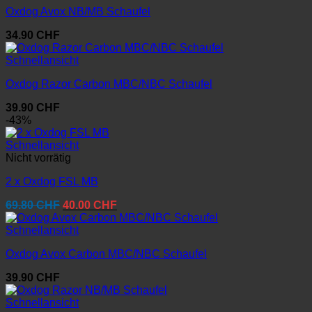
Oxdog Avox NB/MB Schaufel
34.90
CHF
Schnellansicht
Oxdog Razor Carbon MBC/NBC Schaufel
39.90
CHF
-43%
Schnellansicht
Nicht vorrätig
2 x Oxdog FSL MB
Ursprünglicher
Aktueller
69.80
CHF
40.00
CHF
Preis
Preis
war:
ist:
Schnellansicht
69.80 CHF
40.00 CHF.
Oxdog Avox Carbon MBC/NBC Schaufel
39.90
CHF
Schnellansicht