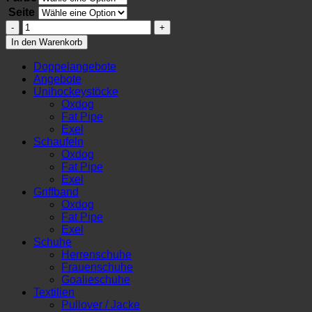
Seite
Oxdog
Z-
In den Warenkorb
Avox
NB
Doppelangebote
Schaufel
Angebote
Menge
Unihockeystöcke
Oxdog
Fat Pipe
Exel
Schaufeln
Oxdog
Fat Pipe
Exel
Griffband
Oxdog
Fat Pipe
Exel
Schuhe
Herrenschuhe
Frauenschuhe
Goalieschuhe
Textilien
Pullover / Jacke