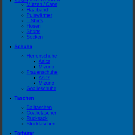
Kasse
Mützen / Caps
Haarband
Pulswärmer
T-Shirts
Hosen
Shorts
Socken
Schuhe
Herrenschuhe
Asics
Mizuno
Frauenschuhe
Asics
Mizuno
Goalieschuhe
Taschen
Balltaschen
Goalietaschen
Rucksack
Stocktaschen
Torhüter