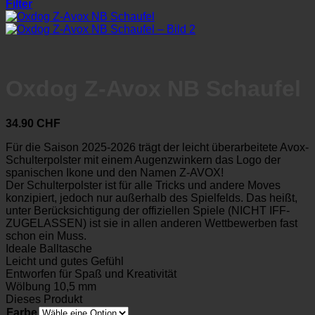
Filter
Oxdog Z-Avox NB Schaufel
34.90
CHF
Für die Saison 2025-2026 trägt der leicht überarbeitete Avox-
Schulterpolster mit einem Augenzwinkern das Logo der
spanischen Ikone und den Namen Z-AVOX!
Der Schulterpolster ist für alle Tricks und andere Moves
konzipiert, jedoch nur außerhalb des Spielfelds. Das heißt,
unter Berücksichtigung der offiziellen Spiele (NICHT IFF-
ZUGELASSEN) ist sie in allen anderen Wettbewerben fast
schon ein Muss.
Ideale Balltasche
Leicht und gutes Gefühl
Entworfen für Spaß und Kreativität
Wölbung 10,5 mm
Dieses Produkt
Farbe