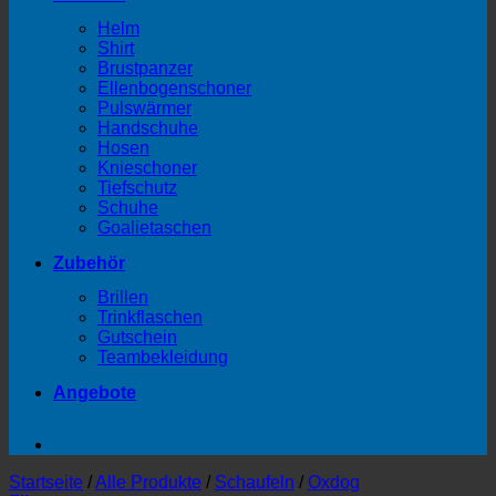
Helm
Shirt
Brustpanzer
Ellenbogenschoner
Pulswärmer
Handschuhe
Hosen
Knieschoner
Tiefschutz
Schuhe
Goalietaschen
Zubehör
Brillen
Trinkflaschen
Gutschein
Teambekleidung
Angebote
Startseite
/
Alle Produkte
/
Schaufeln
/
Oxdog