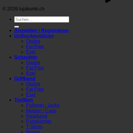
© 2026 lujakunto.ch
Suche
nach:
Anmelden / Registrieren
Unihockeystöcke
Oxdog
Fat Pipe
Exel
Schaufeln
Oxdog
Fat Pipe
Exel
Griffband
Oxdog
Fat Pipe
Exel
Textilien
Pullover / Jacke
Mützen / Caps
Haarband
Pulswärmer
T-Shirts
Hosen