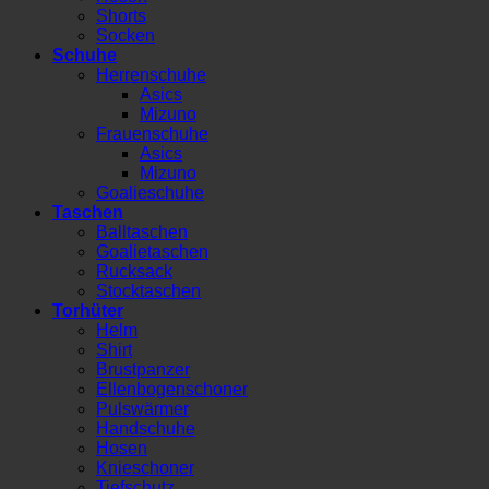
Shorts
Socken
Schuhe
Herrenschuhe
Asics
Mizuno
Frauenschuhe
Asics
Mizuno
Goalieschuhe
Taschen
Balltaschen
Goalietaschen
Rucksack
Stocktaschen
Torhüter
Helm
Shirt
Brustpanzer
Ellenbogenschoner
Pulswärmer
Handschuhe
Hosen
Knieschoner
Tiefschutz