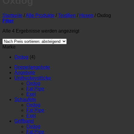
Oxdog
Startseite
/
Alle Produkte
/
Textilien
/
Hosen
/
Oxdog
Filter
Nach
Alle 4 Ergebnisse werden angezeigt
Preis
sortiert:
Marke
absteigend
Oxdog
(4)
Doppelangebote
Angebote
Unihockeystöcke
Oxdog
Fat Pipe
Exel
Schaufeln
Oxdog
Fat Pipe
Exel
Griffband
Oxdog
Fat Pipe