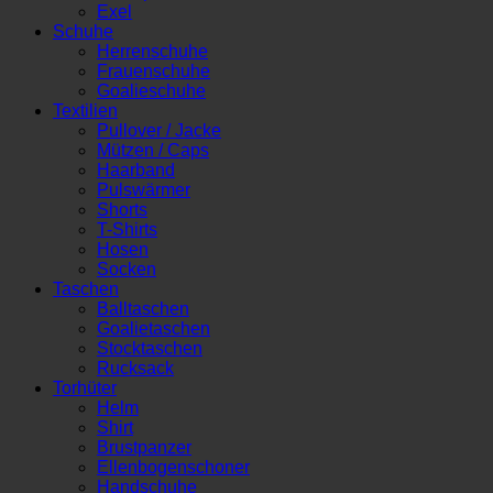
Exel
Schuhe
Herrenschuhe
Frauenschuhe
Goalieschuhe
Textilien
Pullover / Jacke
Mützen / Caps
Haarband
Pulswärmer
Shorts
T-Shirts
Hosen
Socken
Taschen
Balltaschen
Goalietaschen
Stocktaschen
Rucksack
Torhüter
Helm
Shirt
Brustpanzer
Ellenbogenschoner
Handschuhe