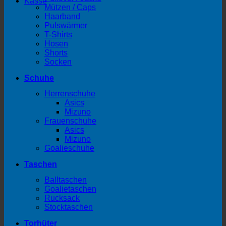
Kasse
Mützen / Caps
Haarband
Pulswärmer
T-Shirts
Hosen
Shorts
Socken
Schuhe
Herrenschuhe
Asics
Mizuno
Frauenschuhe
Asics
Mizuno
Goalieschuhe
Taschen
Balltaschen
Goalietaschen
Rucksack
Stocktaschen
Torhüter