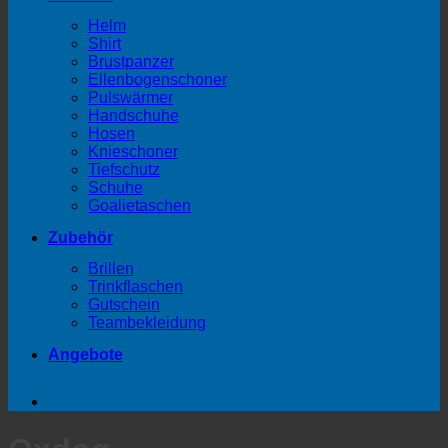
Helm
Shirt
Brustpanzer
Ellenbogenschoner
Pulswärmer
Handschuhe
Hosen
Knieschoner
Tiefschutz
Schuhe
Goalietaschen
Zubehör
Brillen
Trinkflaschen
Gutschein
Teambekleidung
Angebote