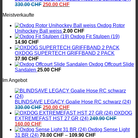
Ursprünglicher
Aktueller
330.00
CHF
250.00
CHF
Preis
Preis
Meistverkaufte
war:
ist:
330.00 CHF
250.00 CHF.
Oxdog Rotor
Unihockey Ball weiss
2.00
CHF
Oxdog Fit Stulpen (19)
14.90
CHF
OXDOG SUPERTECH GRIFFBAND 2 PACK
37.90
CHF
Oxdog Offcourt Slide
Sandalen
25.00
CHF
Im Angebot
BLINDSAVE LEGACY Goalie Hose RC schwarz (24)
Ursprünglicher
Aktueller
330.00
CHF
250.00
CHF
Preis
Preis
OXDOG
war:
ist:
EXTREMEFAST HST 27 GR (24)
249.90
CHF
Ursprünglicher
Aktueller
330.00 CHF
250.00 CHF.
160.00
CHF
Preis
Preis
Oxdog Sense Light
war:
ist:
Preisspanne:
31 BR (24)
70.00
CHF
–
109.90
CHF