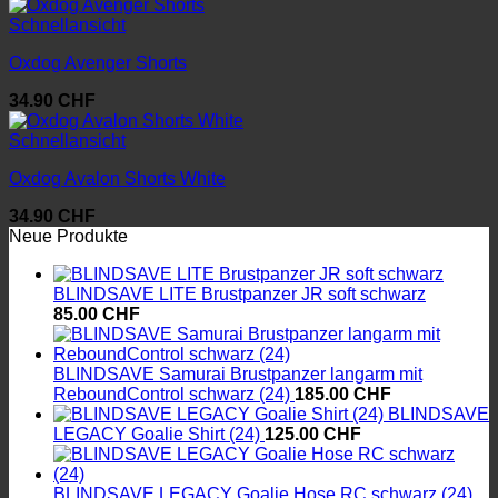
Schnellansicht
Oxdog Avenger Shorts
34.90
CHF
Schnellansicht
Oxdog Avalon Shorts White
34.90
CHF
Neue Produkte
BLINDSAVE LITE Brustpanzer JR soft schwarz
85.00
CHF
BLINDSAVE Samurai Brustpanzer langarm mit
ReboundControl schwarz (24)
185.00
CHF
BLINDSAVE
LEGACY Goalie Shirt (24)
125.00
CHF
BLINDSAVE LEGACY Goalie Hose RC schwarz (24)