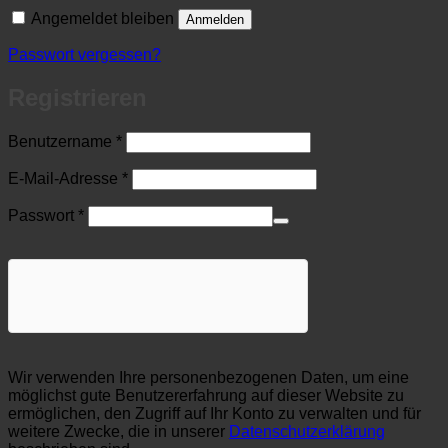
Angemeldet bleiben
Anmelden
Passwort vergessen?
Registrieren
Erforderlich
Benutzername
*
Erforderlich
E-Mail-Adresse
*
Erforderlich
Passwort
*
Wir verwenden Ihre personenbezogenen Daten, um eine
möglichst gute Benutzererfahrung auf dieser Website zu
ermöglichen, den Zugriff auf Ihr Konto zu verwalten und für
weitere Zwecke, die in unserer
Datenschutzerklärung