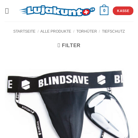
Zum
0
Inhalt
KASSE
springen
STARTSEITE
/
ALLE PRODUKTE
/
TORHÜTER
/
TIEFSCHUTZ
FILTER