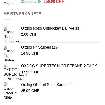
Ursprünglicher
Aktueller
330.00
CHF
250.00
CHF
Preis
Preis
war:
ist:
MEISTVERKAUFTE
330.00 CHF
250.00 CHF.
Oxdog Rotor Unihockey Ball weiss
2.00
CHF
Oxdog Fit Stulpen (19)
14.90
CHF
OXDOG SUPERTECH GRIFFBAND 2 PACK
37.90
CHF
Oxdog Offcourt Slide Sandalen
25.00
CHF