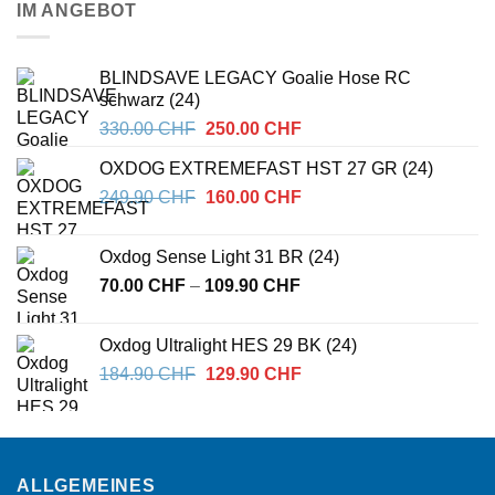
IM ANGEBOT
BLINDSAVE LEGACY Goalie Hose RC
schwarz (24)
Ursprünglicher
Aktueller
330.00
CHF
250.00
CHF
Preis
Preis
OXDOG EXTREMEFAST HST 27 GR (24)
war:
ist:
Ursprünglicher
Aktueller
249.90
CHF
330.00 CHF
160.00
CHF
250.00 CHF.
Preis
Preis
war:
ist:
Oxdog Sense Light 31 BR (24)
249.90 CHF
160.00 CHF.
Preisspanne:
70.00
CHF
–
109.90
CHF
70.00 CHF
bis
Oxdog Ultralight HES 29 BK (24)
109.90 CHF
Ursprünglicher
Aktueller
184.90
CHF
129.90
CHF
Preis
Preis
war:
ist:
184.90 CHF
129.90 CHF.
ALLGEMEINES